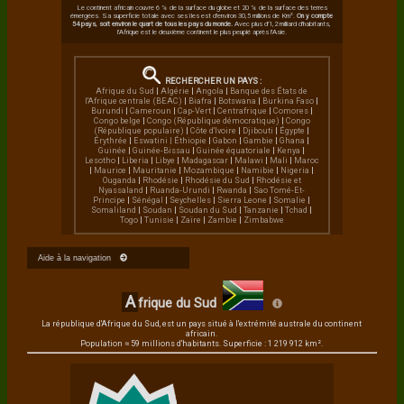
Le continent africain couvre 6 % de la surface du globe et 20 % de la surface des terres
émergées. Sa superficie totale avec ses îles est d'environ 30,5 millions de Km².
On y compte
54 pays, soit environ le quart de tous les pays du monde.
Avec plus d'1,2 milliard d'habitants,
l'Afrique est le deuxième continent le plus peuplé après l'Asie.
RECHERCHER UN PAYS :
Afrique du Sud
|
Algérie
|
Angola
|
Banque des États de
l'Afrique centrale (BEAC)
|
Biafra
|
Botswana
|
Burkina Faso
|
Burundi
|
Cameroun
|
Cap-Vert
|
Centrafrique
|
Comores
|
Congo belge
|
Congo (République démocratique)
|
Congo
(République populaire)
|
Côte d'Ivoire
|
Djibouti
|
Égypte
|
Érythrée
|
Eswatini |
Éthiopie
|
Gabon
|
Gambie
|
Ghana
|
Guinée
|
Guinée-Bissau
|
Guinée équatoriale
|
Kenya
|
Lesotho
|
Liberia
|
Libye
|
Madagascar
|
Malawi
|
Mali
|
Maroc
|
Maurice
|
Mauritanie
|
Mozambique
|
Namibie
|
Nigeria
|
Ouganda
|
Rhodésie
|
Rhodésie du Sud
|
Rhodésie et
Nyassaland
|
Ruanda-Urundi
|
Rwanda
|
Sao Tomé-Et-
Principe
|
Sénégal
|
Seychelles
|
Sierra Leone
|
Somalie
|
Somaliland
|
Soudan
|
Soudan du Sud
|
Tanzanie
|
Tchad
|
Togo
|
Tunisie
|
Zaïre
|
Zambie
|
Zimbabwe
Aide à la navigation
A
frique du Sud
La république d'Afrique du Sud, est un pays situé à l'extrémité australe du continent
africain.
Population ≈ 59 millions d'habitants. Superficie : 1 219 912 km².