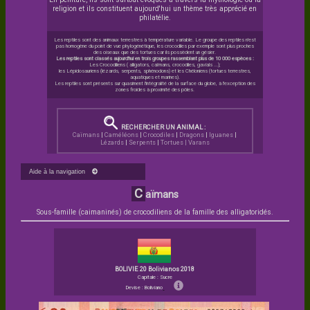
religion et ils constituent aujourd'hui un thème très apprécié en
philatélie.
Les reptiles sont des animaux terrestres à température variable. Le groupe des reptiles n'est
pas homogène du point de vue phylogénétique, les crocodiles par exemple sont plus proches
des oiseaux que des tortues car ils possèdent un gésier.
Les reptiles sont classés aujourd'hui en trois groupes rassemblant plus de 10 000 espèces :
Les Crocodiliens ( alligators, caïmans, crocodiles, gavials ...);
les Lépidosauriens (lézards, serpents, sphénodons) et les Chéloniens (tortues terrestres,
aquatiques et marines).
Les reptiles sont présents sur quasiment l'intégralité de la surface du globe, à l'exception des
zones froides à proximité des pôles.
RECHERCHER UN ANIMAL :
Caïmans
|
Caméléons
|
Crocodiles
|
Dragons
|
Iguanes
|
Lézards
|
Serpents
|
Tortues |
Varans
Aide à la navigation
C
aïmans
Sous-famille (caimaninés) de crocodiliens de la famille des alligatoridés.
BOLIVIE 20 Bolivianos 2018
Capitale : Sucre
Devise : Boliviano